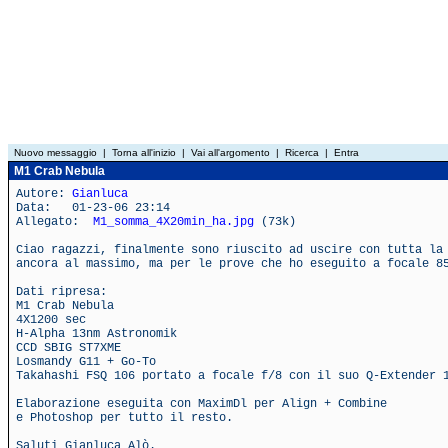
Nuovo messaggio
|
Torna all'inizio
|
Vai all'argomento
|
Ricerca
|
Entra
M1 Crab Nebula
Autore:
Gianluca
Data: 01-23-06 23:14
Allegato:
M1_somma_4X20min_ha.jpg
(73k)
Ciao ragazzi, finalmente sono riuscito ad uscire con tutta la
ancora al massimo, ma per le prove che ho eseguito a focale 8
Dati ripresa:
M1 Crab Nebula
4X1200 sec
H-Alpha 13nm Astronomik
CCD SBIG ST7XME
Losmandy G11 + Go-To
Takahashi FSQ 106 portato a focale f/8 con il suo Q-Extender 
Elaborazione eseguita con MaximDl per Align + Combine
e Photoshop per tutto il resto.
Saluti Gianluca Alò.