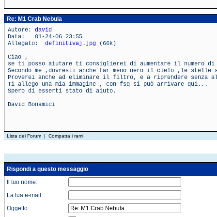
Re: M1 Crab Nebula
Autore:
david
Data: 01-24-06 23:55
Allegato:
definitivaj.jpg
(66k)
Ciao ,
se ti posso aiutare ti consiglierei di aumentare il numero di
Secondo me ,dovresti anche far meno nero il cielo ,le stelle 
Proverei anche ad eliminare il filtro, e a riprendere senza a
Ti allego una mia immagine , con fsq si può arrivare qui...
Spero di esserti stato di aiuto.
David Bonamici
Lista dei Forum
|
Compatta i rami
Rispondi a questo messaggio
Il tuo nome:
La tua e-mail:
Oggetto: